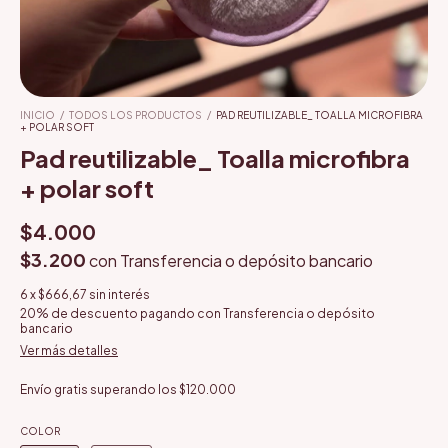
INICIO
/
TODOS LOS PRODUCTOS
/
PAD REUTILIZABLE_ TOALLA MICROFIBRA
+ POLAR SOFT
Pad reutilizable_ Toalla microfibra
+ polar soft
$4.000
$3.200
con
Transferencia o depósito bancario
6
x
$666,67
sin interés
20% de descuento
pagando con Transferencia o depósito
bancario
Ver más detalles
Envío gratis
superando los
$120.000
COLOR