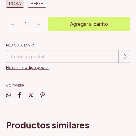
ROSA
BEIGE
MEDIOS DE ENVÍO
Cambiar CP
Entregas para el CP:
No sé mi código postal
COMPARTIR
Productos similares