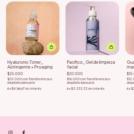
Hyaluronic Toner_
Pacífico_ Gel de limpieza
Gua
Astringente + Proaging
facial
mas
$25.000
$20.000
$15
$20.000
con
Transferencia o
$16.000
con
Transferencia o
$12
depósito bancario
depósito bancario
depó
6
x
$4.166,67
sin interés
6
x
$3.333,33
sin interés
6
x
$