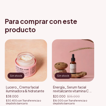
Para comprar con este
producto
Sin stock
Sin stock
Lucero_ Crema facial
Energía_ Serum facial
iluminadora & hidratante
revitalizante vitamina C +
Oligovita
$38.000
$20.000
$35.000
$30.400
con
Transferencia o
$16.000
con
Transferencia o
depósito bancario
depósito bancario