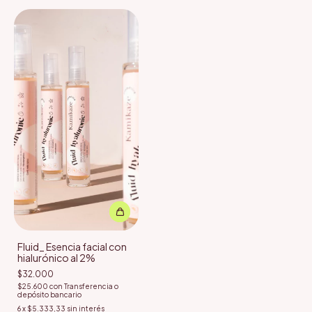
Fluid_ Esencia facial con
hialurónico al 2%
$32.000
$25.600
con
Transferencia o
depósito bancario
6
x
$5.333,33
sin interés