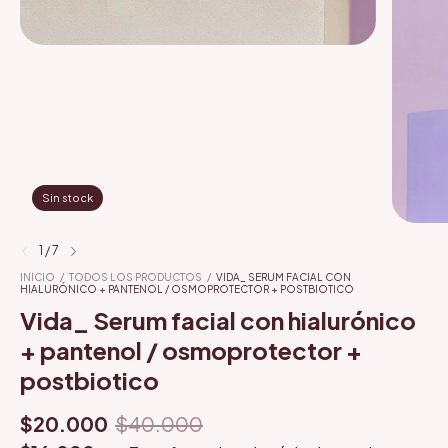
Sin stock
1
/
7
INICIO
/
TODOS LOS PRODUCTOS
/
VIDA_ SERUM FACIAL CON
HIALURÓNICO + PANTENOL / OSMOPROTECTOR + POSTBIOTICO
Vida_ Serum facial con hialurónico
+ pantenol / osmoprotector +
postbiotico
$20.000
$40.000