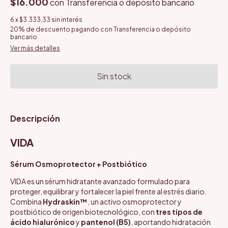
$16.000
con
Transferencia o depósito bancario
6
x
$3.333,33
sin interés
20% de descuento
pagando con Transferencia o depósito
bancario
Ver más detalles
Descripción
VIDA
Sérum Osmoprotector + Postbiótico
VIDA es un sérum hidratante avanzado formulado para
proteger, equilibrar y fortalecer la piel frente al estrés diario.
Combina
Hydraskin™
, un activo osmoprotector y
postbiótico de origen biotecnológico, con
tres tipos de
ácido hialurónico
y
pantenol (B5)
, aportando hidratación