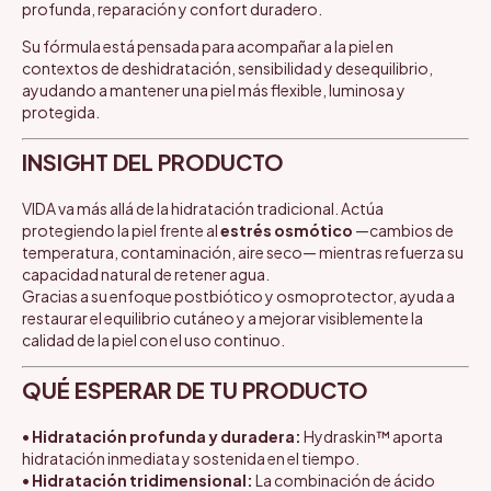
profunda, reparación y confort duradero.
Su fórmula está pensada para acompañar a la piel en
contextos de deshidratación, sensibilidad y desequilibrio,
ayudando a mantener una piel más flexible, luminosa y
protegida.
INSIGHT DEL PRODUCTO
VIDA va más allá de la hidratación tradicional. Actúa
protegiendo la piel frente al
estrés osmótico
—cambios de
temperatura, contaminación, aire seco— mientras refuerza su
capacidad natural de retener agua.
Gracias a su enfoque postbiótico y osmoprotector, ayuda a
restaurar el equilibrio cutáneo y a mejorar visiblemente la
calidad de la piel con el uso continuo.
QUÉ ESPERAR DE TU PRODUCTO
•
Hidratación profunda y duradera:
Hydraskin™ aporta
hidratación inmediata y sostenida en el tiempo.
•
Hidratación tridimensional:
La combinación de ácido