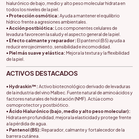
hialurónico de bajo, medio y alto peso molecular hidrata en
todos los niveles de la piel.
•
Protección osmótica:
Ayuda a mantener el equilibrio
hídrico frente a agresiones ambientales.
•
Acción postbiótica:
Los componentes celulares de
levadura favorecen la salud y el aspecto general de la piel.
•
Efecto calmante y reparador:
El pantenol (B5) ayuda a
reducir enrojecimiento, sensibilidad e incomodidad.
•
Piel más suave y elástica:
Mejora la textura y la flexibilidad
de la piel.
ACTIVOS DESTACADOS
•
Hydraskin™:
Activo biotecnológico derivado de levaduras
de la industria del vino Malbec. Fuente natural de aminoácidos y
factores naturales de hidratación (NMF). Actúa como
osmoprotector y postbiótico.
•
Ácido Hialurónico (bajo, medio y alto peso molecular):
Hidrata en profundidad, mejora la elasticidad y protege frente
a la pérdida de agua.
•
Pantenol (B5):
Reparador, calmante y fortalecedor de la
barrera cutánea.