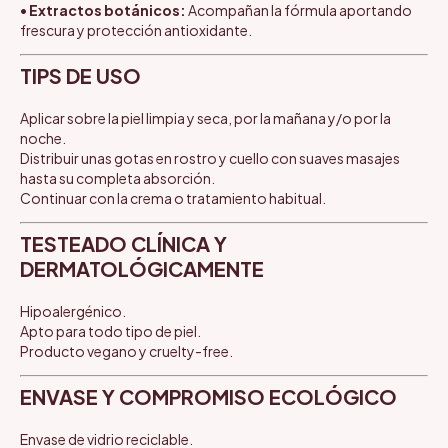
•
Extractos botánicos:
Acompañan la fórmula aportando
frescura y protección antioxidante.
TIPS DE USO
Aplicar sobre la piel limpia y seca, por la mañana y/o por la
noche.
Distribuir unas gotas en rostro y cuello con suaves masajes
hasta su completa absorción.
Continuar con la crema o tratamiento habitual.
TESTEADO CLÍNICA Y
DERMATOLÓGICAMENTE
Hipoalergénico.
Apto para todo tipo de piel.
Producto vegano y cruelty-free.
ENVASE Y COMPROMISO ECOLÓGICO
Envase de vidrio reciclable.